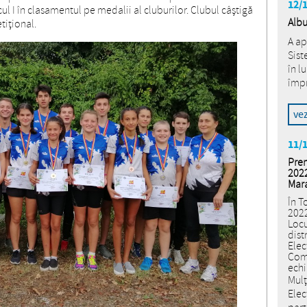
12/
ul I în clasamentul pe medalii al cluburilor. Clubul câștigă
Albu
tițional.
A ap
Sist
în l
împr
ve
11/
Prem
2022
Mar
În T
2022
Locu
dist
Elec
Come
ech
Mulț
Elec