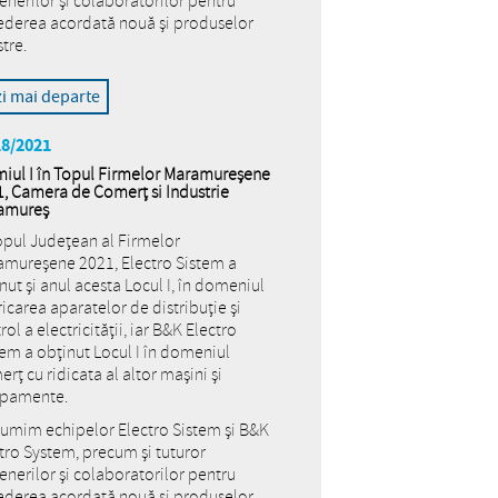
enerilor și colaboratorilor pentru
ederea acordată nouă și produselor
tre.
zi mai departe
18/2021
iul I în Topul Firmelor Maramureșene
, Camera de Comerț si Industrie
amureș
opul Județean al Firmelor
mureșene 2021, Electro Sistem a
nut și anul acesta Locul I, în domeniul
icarea aparatelor de distribuție și
rol a electricității, iar B&K Electro
em a obținut Locul I în domeniul
rț cu ridicata al altor mașini și
ipamente.
umim echipelor Electro Sistem și B&K
tro System, precum și tuturor
enerilor și colaboratorilor pentru
ederea acordată nouă și produselor