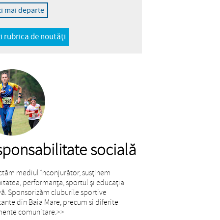
zi mai departe
i rubrica de noutăți
ponsabilitate socială
tăm mediul înconjurător, susținem
tatea, performanța, sportul și educația
vă. Sponsorizăm cluburile sportive
ante din Baia Mare, precum si diferite
mente comunitare.
>>