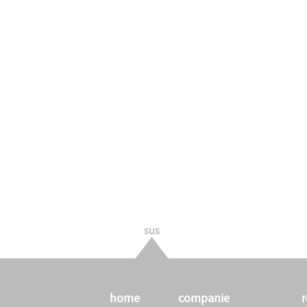
sus
home
companie
r