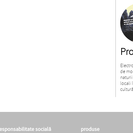
Pro
Electr
de moș
naturii
locali
cultură
esponsabilitate socială
produse