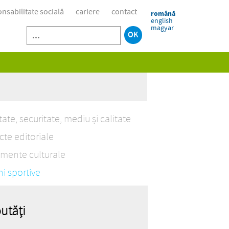
nsabilitate socială
cariere
contact
română
english
magyar
ate, securitate, mediu și calitate
cte editoriale
mente culturale
ni sportive
utăți