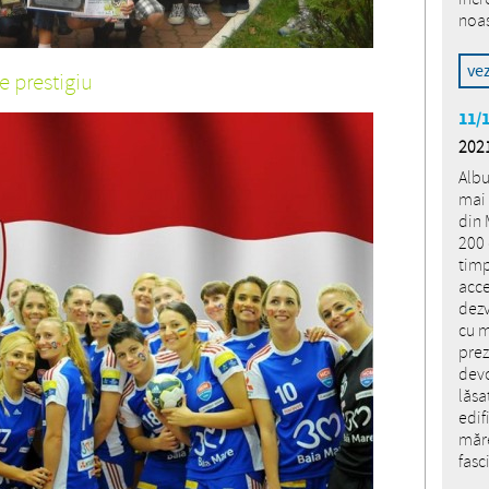
noas
ve
de prestigiu
11/
2021
Albu
mai 
din 
200 
timp
acce
dezv
cu m
prez
devo
lăsa
edif
măre
fasc