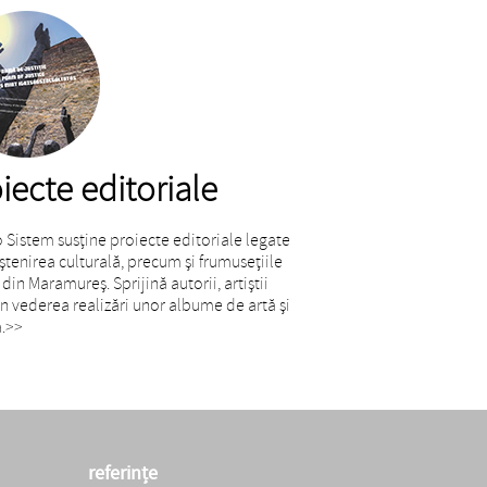
iecte editoriale
o Sistem susţine proiecte editoriale legate
tenirea culturală, precum și frumusețiile
 din Maramureș. Sprijină autorii, artiștii
 în vederea realizări unor albume de artă și
.
>>
referințe