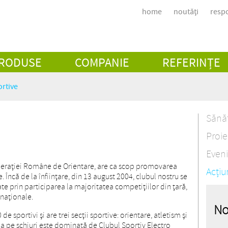
home
noutăți
respo
RODUSE
COMPANIE
REFERINȚE
ortive
Sănăt
Proie
Eveni
derației Române de Orientare, are ca scop promovarea
Acțiu
e. Încă de la înființare, din 13 august 2004, clubul nostru se
e prin participarea la majoritatea competițiilor din țară,
naționale.
No
e sportivi și are trei secții sportive: orientare, atletism și
rea pe schiuri este dominată de Clubul Sportiv Electro