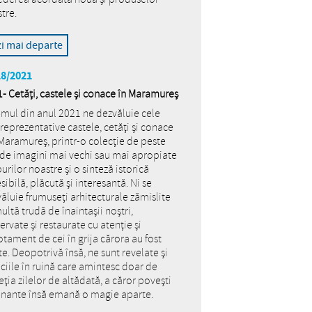
tre.
zi mai departe
18/2021
- Cetăți, castele și conace în Maramureș
mul din anul 2021 ne dezvăluie cele
reprezentative castele, cetăți și conace
Maramureș, printr-o colecție de peste
de imagini mai vechi sau mai apropiate
urilor noastre și o sinteză istorică
sibilă, plăcută și interesantă. Ni se
ăluie frumuseți arhitecturale zămislite
ultă trudă de înaintașii noștri,
ervate și restaurate cu atenție și
tament de cei în grija cărora au fost
te. Deopotrivă însă, ne sunt revelate și
iciile în ruină care amintesc doar de
ția zilelor de altădată, a căror povești
inante însă emană o magie aparte.