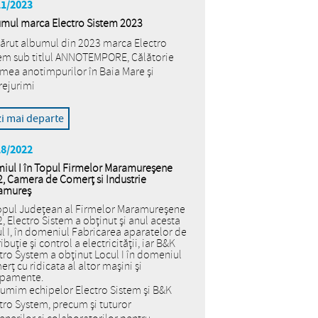
11/2023
mul marca Electro Sistem 2023
ărut albumul din 2023 marca Electro
em sub titlul ANNOTEMPORE, Călătorie
umea anotimpurilor în Baia Mare și
ejurimi
zi mai departe
18/2022
iul I în Topul Firmelor Maramureșene
, Camera de Comerț si Industrie
amureș
opul Județean al Firmelor Maramureșene
, Electro Sistem a obținut și anul acesta
l I, în domeniul Fabricarea aparatelor de
ribuție și control a electricității, iar B&K
tro System a obținut Locul I în domeniul
rț cu ridicata al altor mașini și
ipamente.
umim echipelor Electro Sistem și B&K
tro System, precum și tuturor