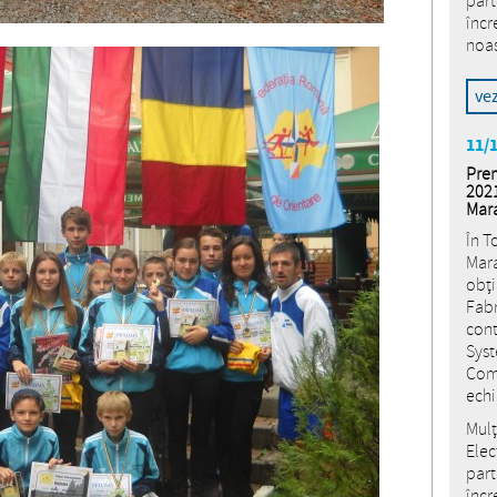
part
încr
noas
ve
11/
Prem
2021
Mar
În T
Mara
obți
Fabr
cont
Syst
Come
ech
Mulț
Elec
part
încr