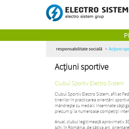
P
responsabilitate socială
>
Acțiuni sp
Acțiuni sportive
Clubul Sportiv Electro Sistem
Clubul Sportiv Electro Sistem,
afiliat Fe
tinerilor în practicarea orientării sportiv
mândrește cu medalii însemnate câștigat
precum și la numeroase competiții inter
Anual, clubul legitimează aproximativ 30 d
schi. În România, de câțiva ani, orienta