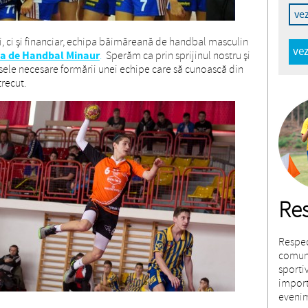
ve
ri, ci și financiar, echipa băimăreană de handbal masculin
vez
a de Handbal Minaur
.
Sperăm ca prin sprijinul nostru și
rsele necesare formării unei echipe care să cunoască din
trecut.
Res
Respec
comuni
sporti
import
eveni